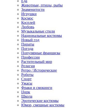
Еда
Животные, птицы, рыбы
Знаменитости
Игрушки
Космос
Косплей
Любовь
Музыкальные стили
Национальные костюмы
Новый год
Пираты
Погода
Популярные франшизы
Профессии
Растительный мир
Религия
Ретро / Исторические
Роботы
Спорт
Ужасы
Фраки и смокинги
Цирк
Школа
Эротические костюмы
Юмор, смешные костюмы