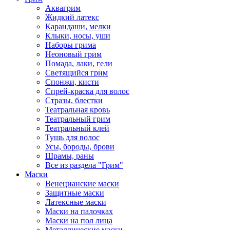
Аквагрим
Жидкий латекс
Карандаши, мелки
Клыки, носы, уши
Наборы грима
Неоновый грим
Помада, лаки, гели
Светящийся грим
Спонжи, кисти
Спрей-краска для волос
Стразы, блестки
Театральная кровь
Театральный грим
Театральный клей
Тушь для волос
Усы, бороды, брови
Шрамы, раны
Все из раздела "Грим"
Маски
Венецианские маски
Защитные маски
Латексные маски
Маски на палочках
Маски на пол лица
Металлические маски