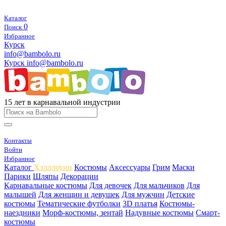
Каталог
0
Поиск
Избранное
Курск
info@bambolo.ru
Курск
info@bambolo.ru
15 лет в карнавальной индустрии
Контакты
Войти
Избранное
Каталог
Хэлллоуин
Костюмы
Аксессуары
Грим
Маски
Парики
Шляпы
Декорации
Карнавальные костюмы
Для девочек
Для мальчиков
Для
малышей
Для женщин и девушек
Для мужчин
Детские
костюмы
Тематические футболки
3D платья
Костюмы-
наездники
Морф-костюмы, зентай
Надувные костюмы
Смарт-
костюмы