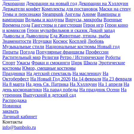
Декорации
Декорации на новый год
Декорации на Хэллоуин
Держатели конфет
Комплекты для постановок
Маски на стену
Темы и персонажи
Steampunk
Ангелы
Аниме
Вампиры и
вампирши
Ведьмы и колдуны
Вирусы, микробы
Военные
Времена года
Гангстеры и гангстерши
Герои игр
Герои кино
и комиксов
Герои мультфильмов и сказок
Дикий запад
Дьяволы и Дьяволицы
Еда
Животные, птицы, рыбы
Знаменитости
Игрушки
Космос
Косплей
Любовь
Музыкальные стили
Национальные костюмы
Новый год
Пираты
Погода
Популярные франшизы
Профессии
Растительный мир
Религия
Ретро / Исторические
Роботы
Спорт
Ужасы
Фраки и смокинги
Цирк
Школа
Эротические
костюмы
Юмор, смешные костюмы
Праздники
На детский спектакль
На масленицу
На
Октоберфест
На Новый Год 2026
На 14 февраля
На 23 февраля
На 8 марта
На день Св. Патрика
На Хэллоуин
На 1 апреля
На
день космонавтики
На парад победы
На праздник Осени
На
утренник
Выпускной в детский сад
Распродажа
Новинки
закрыть
Личный кабинет
Контакты
info@bambolo.ru