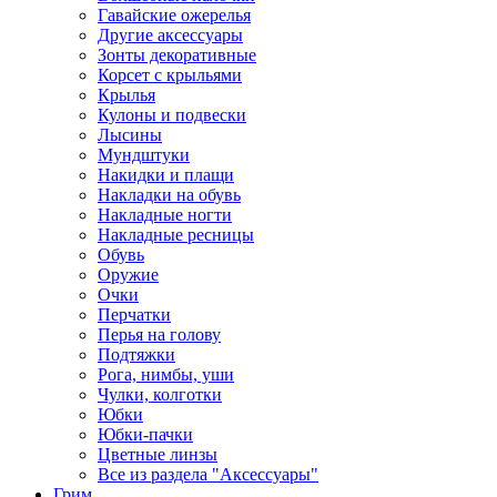
Гавайские ожерелья
Другие аксессуары
Зонты декоративные
Корсет с крыльями
Крылья
Кулоны и подвески
Лысины
Мундштуки
Накидки и плащи
Накладки на обувь
Накладные ногти
Накладные ресницы
Обувь
Оружие
Очки
Перчатки
Перья на голову
Подтяжки
Рога, нимбы, уши
Чулки, колготки
Юбки
Юбки-пачки
Цветные линзы
Все из раздела "Аксессуары"
Грим