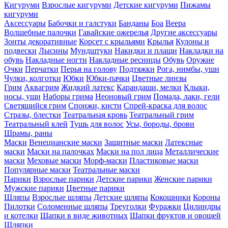
Кигуруми
Взрослые кигуруми
Детские кигуруми
Пижамы
кигуруми
Аксессуары
Бабочки и галстуки
Банданы
Боа
Веера
Волшебные палочки
Гавайские ожерелья
Другие аксессуары
Зонты декоративные
Корсет с крыльями
Крылья
Кулоны и
подвески
Лысины
Мундштуки
Накидки и плащи
Накладки на
обувь
Накладные ногти
Накладные ресницы
Обувь
Оружие
Очки
Перчатки
Перья на голову
Подтяжки
Рога, нимбы, уши
Чулки, колготки
Юбки
Юбки-пачки
Цветные линзы
Грим
Аквагрим
Жидкий латекс
Карандаши, мелки
Клыки,
носы, уши
Наборы грима
Неоновый грим
Помада, лаки, гели
Светящийся грим
Спонжи, кисти
Спрей-краска для волос
Стразы, блестки
Театральная кровь
Театральный грим
Театральный клей
Тушь для волос
Усы, бороды, брови
Шрамы, раны
Маски
Венецианские маски
Защитные маски
Латексные
маски
Маски на палочках
Маски на пол лица
Металлические
маски
Меховые маски
Морф-маски
Пластиковые маски
Популярные маски
Театральные маски
Парики
Взрослые парики
Детские парики
Женские парики
Мужские парики
Цветные парики
Шляпы
Взрослые шляпы
Детские шляпы
Кокошники
Короны
Пилотки
Соломенные шляпы
Треуголки
Фуражки
Цилиндры
и котелки
Шапки в виде животных
Шапки фруктов и овощей
Шляпки