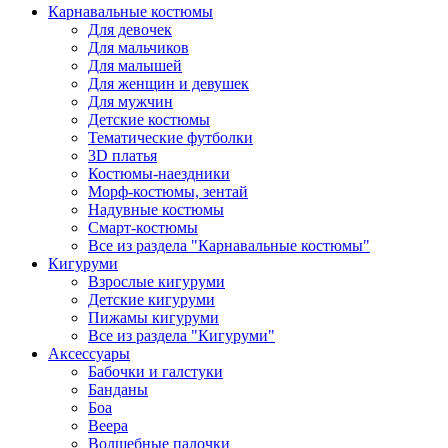
Карнавальные костюмы
Для девочек
Для мальчиков
Для малышей
Для женщин и девушек
Для мужчин
Детские костюмы
Тематические футболки
3D платья
Костюмы-наездники
Морф-костюмы, зентай
Надувные костюмы
Смарт-костюмы
Все из раздела "Карнавальные костюмы"
Кигуруми
Взрослые кигуруми
Детские кигуруми
Пижамы кигуруми
Все из раздела "Кигуруми"
Аксессуары
Бабочки и галстуки
Банданы
Боа
Веера
Волшебные палочки