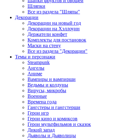
Шапки фруктов и овощей
Шляпки
Все из раздела "Шляпы"
Декорации
Декорации на новый год
Декорации на Хэллоуин
Держатели конфет
Комплекты для постановок
Маски на стену
Все из раздела "Декорации"
Темы и персонажи
Steampunk
Ангелы
Аниме
Вампиры и вампирши
Ведьмы и колдуны
Вирусы, микробы
Военные
Времена года
Гангстеры и гангстерши
Герои игр
Герои кино и комиксов
Герои мультфильмов и сказок
Дикий запад
Дьяволы и Дьяволицы