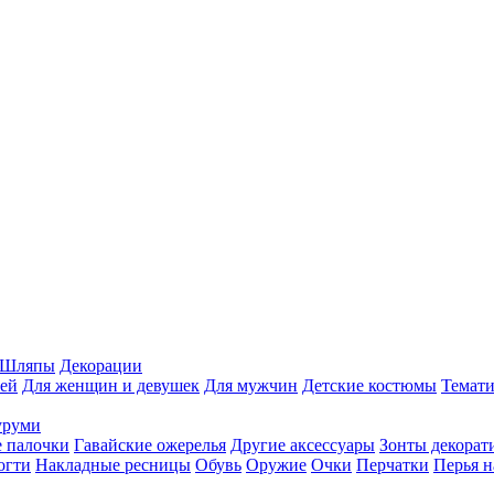
Шляпы
Декорации
ей
Для женщин и девушек
Для мужчин
Детские костюмы
Темати
уруми
 палочки
Гавайские ожерелья
Другие аксессуары
Зонты декорат
огти
Накладные ресницы
Обувь
Оружие
Очки
Перчатки
Перья н