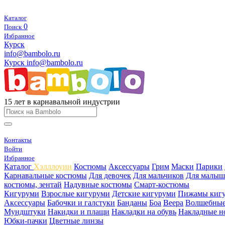
Каталог
0
Поиск
Избранное
Курск
info@bambolo.ru
Курск
info@bambolo.ru
15 лет в карнавальной индустрии
Контакты
Войти
Избранное
Каталог
Хэлллоуин
Костюмы
Аксессуары
Грим
Маски
Парики
Карнавальные костюмы
Для девочек
Для мальчиков
Для малыш
костюмы, зентай
Надувные костюмы
Смарт-костюмы
Кигуруми
Взрослые кигуруми
Детские кигуруми
Пижамы киг
Аксессуары
Бабочки и галстуки
Банданы
Боа
Веера
Волшебные
Мундштуки
Накидки и плащи
Накладки на обувь
Накладные н
Юбки-пачки
Цветные линзы