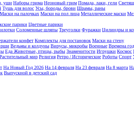
ы, уши
Наборы грима
Неоновый грим
Помада, лаки, гели
Светящ
й
Тушь для волос
Усы, бороды, брови
Шрамы, раны
Маски на палочках
Маски на пол лица
Металлические маски
Ме
ские парики
Цветные парики
илотки
Соломенные шляпы
Треуголки
Фуражки
Цилиндры и ко
ержатели конфет
Комплекты для постановок
Маски на стену
ирши
Ведьмы и колдуны
Вирусы, микробы
Военные
Времена го
цы
Еда
Животные, птицы, рыбы
Знаменитости
Игрушки
Космос
Растительный мир
Религия
Ретро / Исторические
Роботы
Спорт
т
На Новый Год 2026
На 14 февраля
На 23 февраля
На 8 марта
На
ик
Выпускной в детский сад