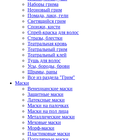
Наборы грима
Неоновый грим
Помада, лаки, гели
Светящийся грим
Спонжи, кисти
Спрей-краска для волос
Стразы, блестки
Театральная кровь
Театральный грим
Театральный клей
Тушь для волос
Усы, бороды, брови
Шрамы, раны
Все из раздела "Грим"
Маски
Венецианские маски
Защитные маски
Латексные маски
Маски на палочках
Маски на пол лица
Металлические маски
Меховые маски
Морф-маски
Пластиковые маски
Популярные маски