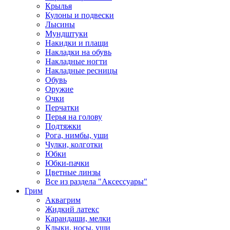
Крылья
Кулоны и подвески
Лысины
Мундштуки
Накидки и плащи
Накладки на обувь
Накладные ногти
Накладные ресницы
Обувь
Оружие
Очки
Перчатки
Перья на голову
Подтяжки
Рога, нимбы, уши
Чулки, колготки
Юбки
Юбки-пачки
Цветные линзы
Все из раздела "Аксессуары"
Грим
Аквагрим
Жидкий латекс
Карандаши, мелки
Клыки, носы, уши