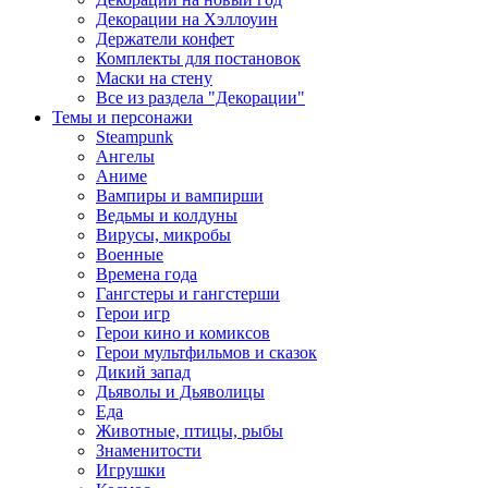
Декорации на Хэллоуин
Держатели конфет
Комплекты для постановок
Маски на стену
Все из раздела "Декорации"
Темы и персонажи
Steampunk
Ангелы
Аниме
Вампиры и вампирши
Ведьмы и колдуны
Вирусы, микробы
Военные
Времена года
Гангстеры и гангстерши
Герои игр
Герои кино и комиксов
Герои мультфильмов и сказок
Дикий запад
Дьяволы и Дьяволицы
Еда
Животные, птицы, рыбы
Знаменитости
Игрушки