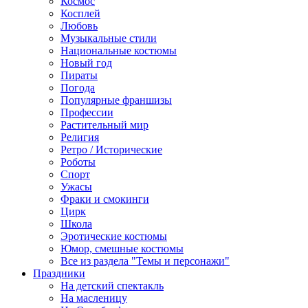
Космос
Косплей
Любовь
Музыкальные стили
Национальные костюмы
Новый год
Пираты
Погода
Популярные франшизы
Профессии
Растительный мир
Религия
Ретро / Исторические
Роботы
Спорт
Ужасы
Фраки и смокинги
Цирк
Школа
Эротические костюмы
Юмор, смешные костюмы
Все из раздела "Темы и персонажи"
Праздники
На детский спектакль
На масленицу