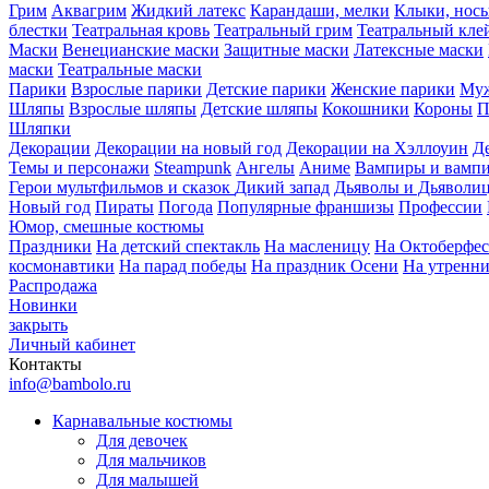
Грим
Аквагрим
Жидкий латекс
Карандаши, мелки
Клыки, нос
блестки
Театральная кровь
Театральный грим
Театральный кле
Маски
Венецианские маски
Защитные маски
Латексные маски
маски
Театральные маски
Парики
Взрослые парики
Детские парики
Женские парики
Муж
Шляпы
Взрослые шляпы
Детские шляпы
Кокошники
Короны
П
Шляпки
Декорации
Декорации на новый год
Декорации на Хэллоуин
Д
Темы и персонажи
Steampunk
Ангелы
Аниме
Вампиры и вамп
Герои мультфильмов и сказок
Дикий запад
Дьяволы и Дьяволи
Новый год
Пираты
Погода
Популярные франшизы
Профессии
Юмор, смешные костюмы
Праздники
На детский спектакль
На масленицу
На Октоберфес
космонавтики
На парад победы
На праздник Осени
На утренн
Распродажа
Новинки
закрыть
Личный кабинет
Контакты
info@bambolo.ru
Карнавальные костюмы
Для девочек
Для мальчиков
Для малышей