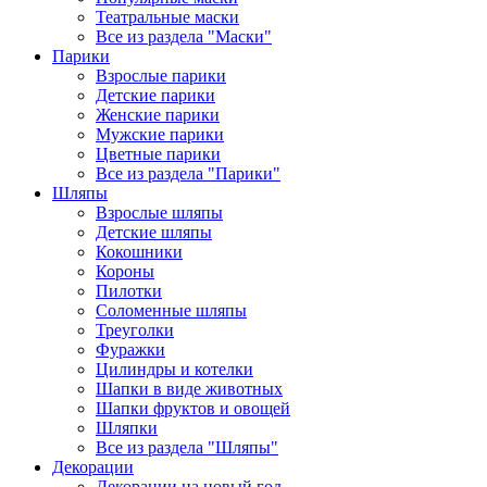
Театральные маски
Все из раздела "Маски"
Парики
Взрослые парики
Детские парики
Женские парики
Мужские парики
Цветные парики
Все из раздела "Парики"
Шляпы
Взрослые шляпы
Детские шляпы
Кокошники
Короны
Пилотки
Соломенные шляпы
Треуголки
Фуражки
Цилиндры и котелки
Шапки в виде животных
Шапки фруктов и овощей
Шляпки
Все из раздела "Шляпы"
Декорации
Декорации на новый год