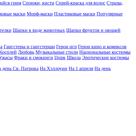
ийся грим
Спонжи, кисти
Спрей-краска для волос
Стразы,
ховые маски
Морф-маски
Пластиковые маски
Популярные
телки
Шапки в виде животных
Шапки фруктов и овощей
да
Гангстеры и гангстерши
Герои игр
Герои кино и комиксов
Косплей
Любовь
Музыкальные стили
Национальные костюмы
Ужасы
Фраки и смокинги
Цирк
Школа
Эротические костюмы
 день Св. Патрика
На Хэллоуин
На 1 апреля
На день