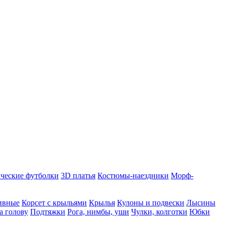
ческие футболки
3D платья
Костюмы-наездники
Морф-
ивные
Корсет с крыльями
Крылья
Кулоны и подвески
Лысины
а голову
Подтяжки
Рога, нимбы, уши
Чулки, колготки
Юбки