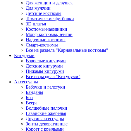
Для женщин и девушек
Для мужчин
Детские костюмы
Тематические футболки
3D платья
Костюмы-наездники
Морф-костюмы, зентай
Надувные костюмы
Смарт-костюмы
Все из раздела "Карнавальные костюмы"
Кигуруми
Взрослые кигуруми
Детские кигуруми
Пижамы кигуруми
Все из раздела "Кигуруми"
Аксессуары
Бабочки и галстуки
Банданы
Боа
Веера
Волшебные палочки
Гавайские ожерелья
Другие аксессуары
Зонты декоративные
Корсет с крыльями