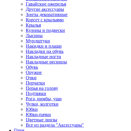
Гавайские ожерелья
Другие аксессуары
Зонты декоративные
Корсет с крыльями
Крылья
Кулоны и подвески
Лысины
Мундштуки
Накидки и плащи
Накладки на обувь
Накладные ногти
Накладные ресницы
Обувь
Оружие
Очки
Перчатки
Перья на голову
Подтяжки
Рога, нимбы, уши
Чулки, колготки
Юбки
Юбки-пачки
Цветные линзы
Все из раздела "Аксессуары"
Грим