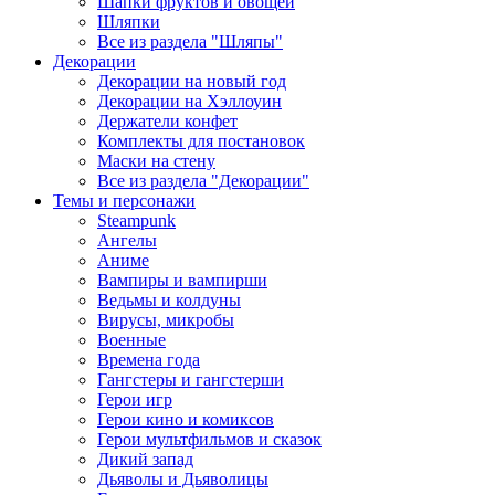
Шапки фруктов и овощей
Шляпки
Все из раздела "Шляпы"
Декорации
Декорации на новый год
Декорации на Хэллоуин
Держатели конфет
Комплекты для постановок
Маски на стену
Все из раздела "Декорации"
Темы и персонажи
Steampunk
Ангелы
Аниме
Вампиры и вампирши
Ведьмы и колдуны
Вирусы, микробы
Военные
Времена года
Гангстеры и гангстерши
Герои игр
Герои кино и комиксов
Герои мультфильмов и сказок
Дикий запад
Дьяволы и Дьяволицы