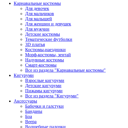
Карнавальные костюмы
Для девочек
Для мальчиков
Для малышей
Для женщин и девушек
Для мужчин
Детские костюмы
Тематические футболки
3D платья
Костюмы-наездники
Морф-костюмы, зентай
Надувные костюмы
Смарт-костюмы
Все из раздела "Карнавальные костюмы"
Кигуруми
Взрослые кигуруми
Детские кигуруми
Пижамы кигуруми
Все из раздела "Кигуруми"
Аксессуары
Бабочки и галстуки
Банданы
Боа
Веера
Волшебные палочки