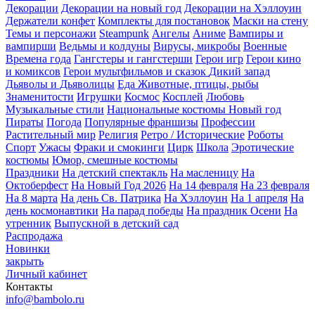
Декорации
Декорации на новый год
Декорации на Хэллоуин
Держатели конфет
Комплекты для постановок
Маски на стену
Темы и персонажи
Steampunk
Ангелы
Аниме
Вампиры и
вампирши
Ведьмы и колдуны
Вирусы, микробы
Военные
Времена года
Гангстеры и гангстерши
Герои игр
Герои кино
и комиксов
Герои мультфильмов и сказок
Дикий запад
Дьяволы и Дьяволицы
Еда
Животные, птицы, рыбы
Знаменитости
Игрушки
Космос
Косплей
Любовь
Музыкальные стили
Национальные костюмы
Новый год
Пираты
Погода
Популярные франшизы
Профессии
Растительный мир
Религия
Ретро / Исторические
Роботы
Спорт
Ужасы
Фраки и смокинги
Цирк
Школа
Эротические
костюмы
Юмор, смешные костюмы
Праздники
На детский спектакль
На масленицу
На
Октоберфест
На Новый Год 2026
На 14 февраля
На 23 февраля
На 8 марта
На день Св. Патрика
На Хэллоуин
На 1 апреля
На
день космонавтики
На парад победы
На праздник Осени
На
утренник
Выпускной в детский сад
Распродажа
Новинки
закрыть
Личный кабинет
Контакты
info@bambolo.ru