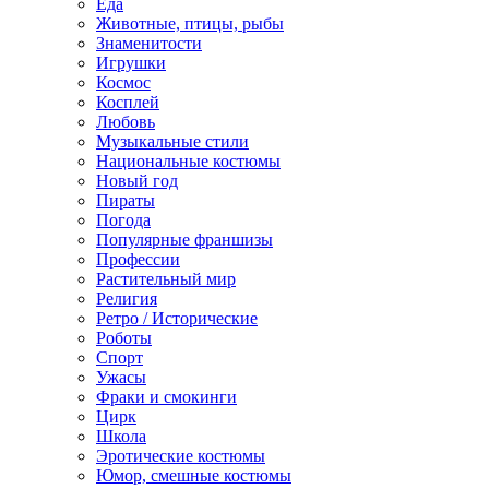
Еда
Животные, птицы, рыбы
Знаменитости
Игрушки
Космос
Косплей
Любовь
Музыкальные стили
Национальные костюмы
Новый год
Пираты
Погода
Популярные франшизы
Профессии
Растительный мир
Религия
Ретро / Исторические
Роботы
Спорт
Ужасы
Фраки и смокинги
Цирк
Школа
Эротические костюмы
Юмор, смешные костюмы