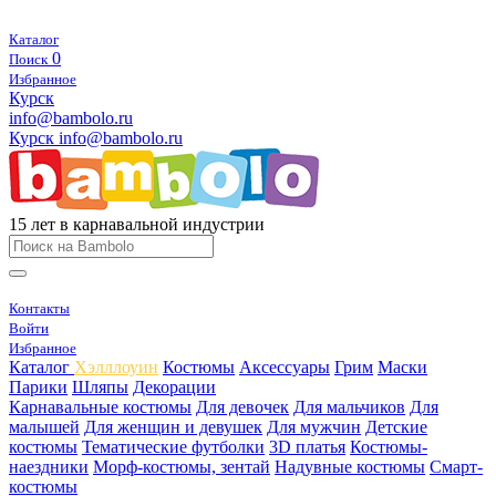
Каталог
0
Поиск
Избранное
Курск
info@bambolo.ru
Курск
info@bambolo.ru
15 лет в карнавальной индустрии
Контакты
Войти
Избранное
Каталог
Хэлллоуин
Костюмы
Аксессуары
Грим
Маски
Парики
Шляпы
Декорации
Карнавальные костюмы
Для девочек
Для мальчиков
Для
малышей
Для женщин и девушек
Для мужчин
Детские
костюмы
Тематические футболки
3D платья
Костюмы-
наездники
Морф-костюмы, зентай
Надувные костюмы
Смарт-
костюмы