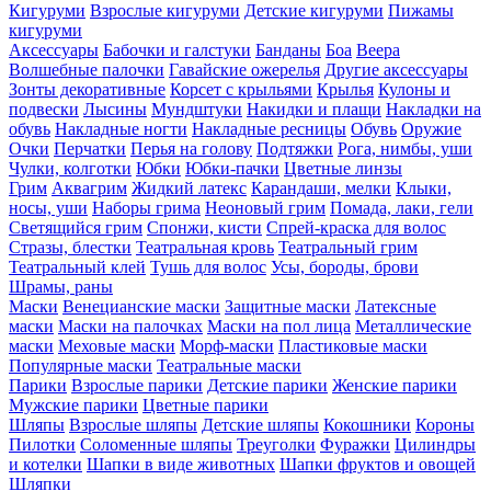
Кигуруми
Взрослые кигуруми
Детские кигуруми
Пижамы
кигуруми
Аксессуары
Бабочки и галстуки
Банданы
Боа
Веера
Волшебные палочки
Гавайские ожерелья
Другие аксессуары
Зонты декоративные
Корсет с крыльями
Крылья
Кулоны и
подвески
Лысины
Мундштуки
Накидки и плащи
Накладки на
обувь
Накладные ногти
Накладные ресницы
Обувь
Оружие
Очки
Перчатки
Перья на голову
Подтяжки
Рога, нимбы, уши
Чулки, колготки
Юбки
Юбки-пачки
Цветные линзы
Грим
Аквагрим
Жидкий латекс
Карандаши, мелки
Клыки,
носы, уши
Наборы грима
Неоновый грим
Помада, лаки, гели
Светящийся грим
Спонжи, кисти
Спрей-краска для волос
Стразы, блестки
Театральная кровь
Театральный грим
Театральный клей
Тушь для волос
Усы, бороды, брови
Шрамы, раны
Маски
Венецианские маски
Защитные маски
Латексные
маски
Маски на палочках
Маски на пол лица
Металлические
маски
Меховые маски
Морф-маски
Пластиковые маски
Популярные маски
Театральные маски
Парики
Взрослые парики
Детские парики
Женские парики
Мужские парики
Цветные парики
Шляпы
Взрослые шляпы
Детские шляпы
Кокошники
Короны
Пилотки
Соломенные шляпы
Треуголки
Фуражки
Цилиндры
и котелки
Шапки в виде животных
Шапки фруктов и овощей
Шляпки