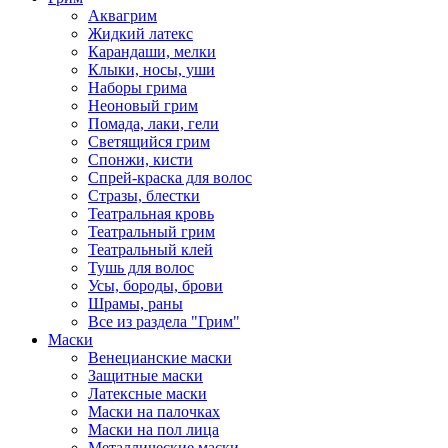
Аквагрим
Жидкий латекс
Карандаши, мелки
Клыки, носы, уши
Наборы грима
Неоновый грим
Помада, лаки, гели
Светящийся грим
Спонжи, кисти
Спрей-краска для волос
Стразы, блестки
Театральная кровь
Театральный грим
Театральный клей
Тушь для волос
Усы, бороды, брови
Шрамы, раны
Все из раздела "Грим"
Маски
Венецианские маски
Защитные маски
Латексные маски
Маски на палочках
Маски на пол лица
Металлические маски