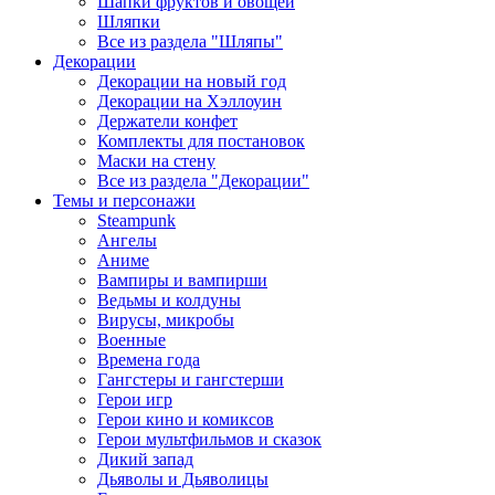
Шапки фруктов и овощей
Шляпки
Все из раздела "Шляпы"
Декорации
Декорации на новый год
Декорации на Хэллоуин
Держатели конфет
Комплекты для постановок
Маски на стену
Все из раздела "Декорации"
Темы и персонажи
Steampunk
Ангелы
Аниме
Вампиры и вампирши
Ведьмы и колдуны
Вирусы, микробы
Военные
Времена года
Гангстеры и гангстерши
Герои игр
Герои кино и комиксов
Герои мультфильмов и сказок
Дикий запад
Дьяволы и Дьяволицы