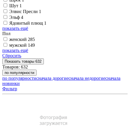
Шут
1
Элвис Пресли
1
Эльф
4
Ядовитый плющ
1
показать ещё
Пол
женский
285
мужской
149
показать ещё
Сбросить
Показать
товары
632
Товаров:
632
по популярности
по популярности
сначала дорогие
сначала недорогие
сначала
новинки
Фильтр