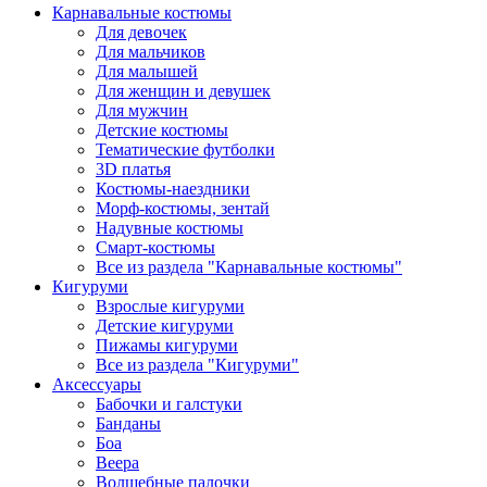
Карнавальные костюмы
Для девочек
Для мальчиков
Для малышей
Для женщин и девушек
Для мужчин
Детские костюмы
Тематические футболки
3D платья
Костюмы-наездники
Морф-костюмы, зентай
Надувные костюмы
Смарт-костюмы
Все из раздела "Карнавальные костюмы"
Кигуруми
Взрослые кигуруми
Детские кигуруми
Пижамы кигуруми
Все из раздела "Кигуруми"
Аксессуары
Бабочки и галстуки
Банданы
Боа
Веера
Волшебные палочки