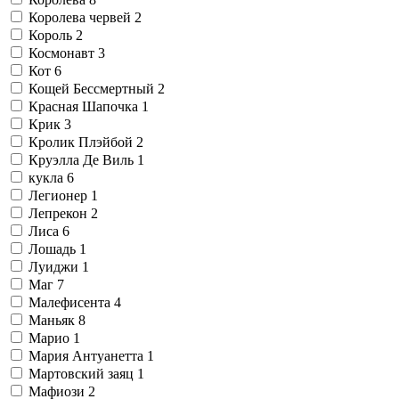
Королева червей
2
Король
2
Космонавт
3
Кот
6
Кощей Бессмертный
2
Красная Шапочка
1
Крик
3
Кролик Плэйбой
2
Круэлла Де Виль
1
кукла
6
Легионер
1
Лепрекон
2
Лиса
6
Лошадь
1
Луиджи
1
Маг
7
Малефисента
4
Маньяк
8
Марио
1
Мария Антуанетта
1
Мартовский заяц
1
Мафиози
2