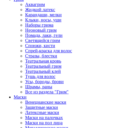
Аквагрим
Жидкий латекс
Карандаши, мелки
Клыки, носы, уши
Наборы грима
Неоновый грим
Помада, лаки, гели
Светящийся грим
Спонжи, кисти
Спрей-краска для волос
Стразы, блестки
Театральная кровь
Театральный грим
Театральный клей
Тушь для волос
Усы, бороды, брови
Шрамы, раны
Все из раздела "Грим"
Маски
Венецианские маски
Защитные маски
Латексные маски
Маски на палочках
Маски на пол лица
Металлические маски