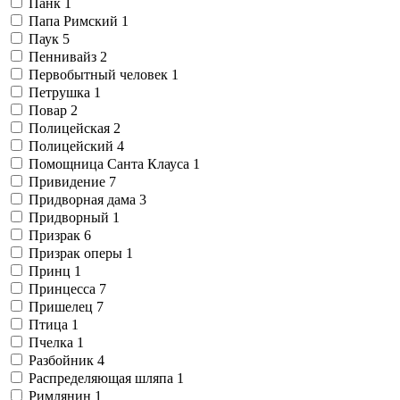
Панк
1
Папа Римский
1
Паук
5
Пеннивайз
2
Первобытный человек
1
Петрушка
1
Повар
2
Полицейская
2
Полицейский
4
Помощница Санта Клауса
1
Привидение
7
Придворная дама
3
Придворный
1
Призрак
6
Призрак оперы
1
Принц
1
Принцесса
7
Пришелец
7
Птица
1
Пчелка
1
Разбойник
4
Распределяющая шляпа
1
Римлянин
1