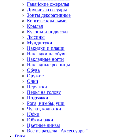
Гавайские ожерелья
Другие аксессуары
Зонты декоративные
Корсет с крыльями
Крылья
Кулоны и подвески
Лысины
Мундштуки
Накидки и плащи
Накладки на обувь
Накладные ногти
Накладные ресницы
Обувь
Оружие
Очки
Перчатки
Перья на голову
Подтяжки
Рога, нимбы, уши
Чулки, колготки
Юбки
Юбки-пачки
Цветные линзы
Все из раздела "Аксессуары"
Грим