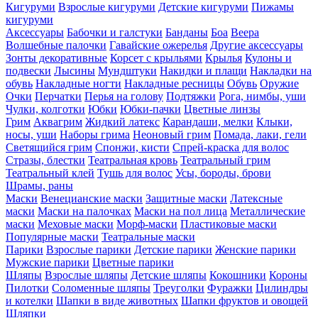
Кигуруми
Взрослые кигуруми
Детские кигуруми
Пижамы
кигуруми
Аксессуары
Бабочки и галстуки
Банданы
Боа
Веера
Волшебные палочки
Гавайские ожерелья
Другие аксессуары
Зонты декоративные
Корсет с крыльями
Крылья
Кулоны и
подвески
Лысины
Мундштуки
Накидки и плащи
Накладки на
обувь
Накладные ногти
Накладные ресницы
Обувь
Оружие
Очки
Перчатки
Перья на голову
Подтяжки
Рога, нимбы, уши
Чулки, колготки
Юбки
Юбки-пачки
Цветные линзы
Грим
Аквагрим
Жидкий латекс
Карандаши, мелки
Клыки,
носы, уши
Наборы грима
Неоновый грим
Помада, лаки, гели
Светящийся грим
Спонжи, кисти
Спрей-краска для волос
Стразы, блестки
Театральная кровь
Театральный грим
Театральный клей
Тушь для волос
Усы, бороды, брови
Шрамы, раны
Маски
Венецианские маски
Защитные маски
Латексные
маски
Маски на палочках
Маски на пол лица
Металлические
маски
Меховые маски
Морф-маски
Пластиковые маски
Популярные маски
Театральные маски
Парики
Взрослые парики
Детские парики
Женские парики
Мужские парики
Цветные парики
Шляпы
Взрослые шляпы
Детские шляпы
Кокошники
Короны
Пилотки
Соломенные шляпы
Треуголки
Фуражки
Цилиндры
и котелки
Шапки в виде животных
Шапки фруктов и овощей
Шляпки