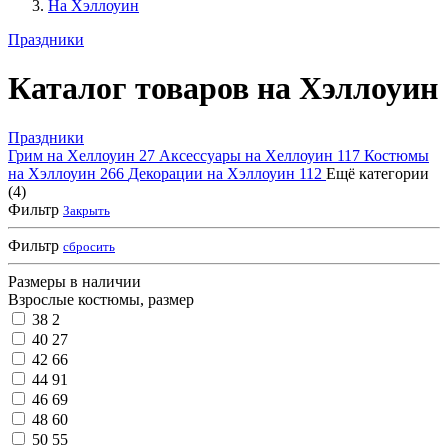
На Хэллоуин
Праздники
Каталог товаров на Хэллоуин
Праздники
Грим на Хеллоуин
27
Аксессуары на Хеллоуин
117
Костюмы
на Хэллоуин
266
Декорации на Хэллоуин
112
Ещё категории
(4)
Фильтр
Закрыть
Фильтр
сбросить
Размеры в наличии
Взрослые костюмы, размер
38
2
40
27
42
66
44
91
46
69
48
60
50
55