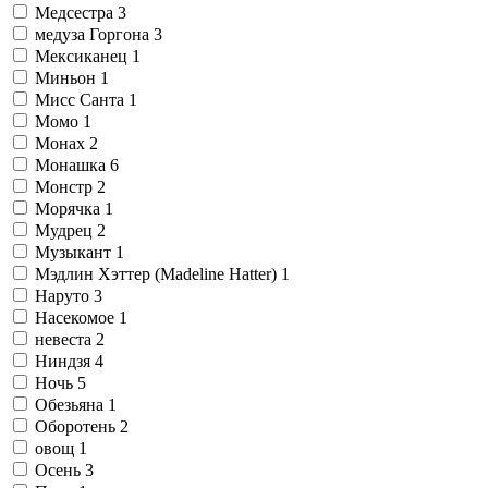
Медсестра
3
медуза Горгона
3
Мексиканец
1
Миньон
1
Мисс Санта
1
Момо
1
Монах
2
Монашка
6
Монстр
2
Морячка
1
Мудрец
2
Музыкант
1
Мэдлин Хэттер (Madeline Hatter)
1
Наруто
3
Насекомое
1
невеста
2
Ниндзя
4
Ночь
5
Обезьяна
1
Оборотень
2
овощ
1
Осень
3