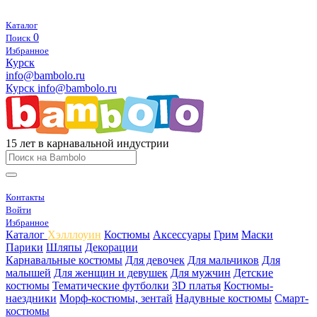
Каталог
0
Поиск
Избранное
Курск
info@bambolo.ru
Курск
info@bambolo.ru
15 лет в карнавальной индустрии
Контакты
Войти
Избранное
Каталог
Хэлллоуин
Костюмы
Аксессуары
Грим
Маски
Парики
Шляпы
Декорации
Карнавальные костюмы
Для девочек
Для мальчиков
Для
малышей
Для женщин и девушек
Для мужчин
Детские
костюмы
Тематические футболки
3D платья
Костюмы-
наездники
Морф-костюмы, зентай
Надувные костюмы
Смарт-
костюмы