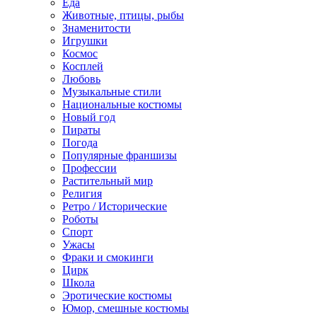
Еда
Животные, птицы, рыбы
Знаменитости
Игрушки
Космос
Косплей
Любовь
Музыкальные стили
Национальные костюмы
Новый год
Пираты
Погода
Популярные франшизы
Профессии
Растительный мир
Религия
Ретро / Исторические
Роботы
Спорт
Ужасы
Фраки и смокинги
Цирк
Школа
Эротические костюмы
Юмор, смешные костюмы