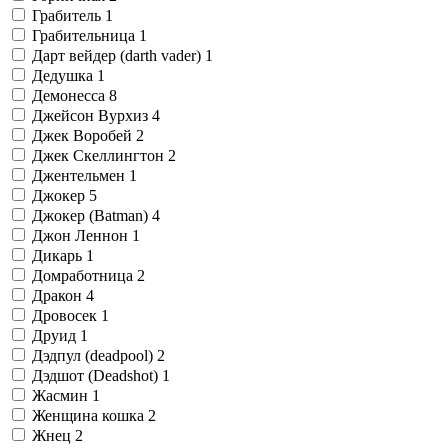
Грабитель
1
Грабительница
1
Дарт вейдер (darth vader)
1
Дедушка
1
Демонесса
8
Джейсон Вурхиз
4
Джек Воробей
2
Джек Скеллингтон
2
Джентельмен
1
Джокер
5
Джокер (Batman)
4
Джон Леннон
1
Дикарь
1
Домработница
2
Дракон
4
Дровосек
1
Друид
1
Дэдпул (deadpool)
2
Дэдшот (Deadshot)
1
Жасмин
1
Женщина кошка
2
Жнец
2