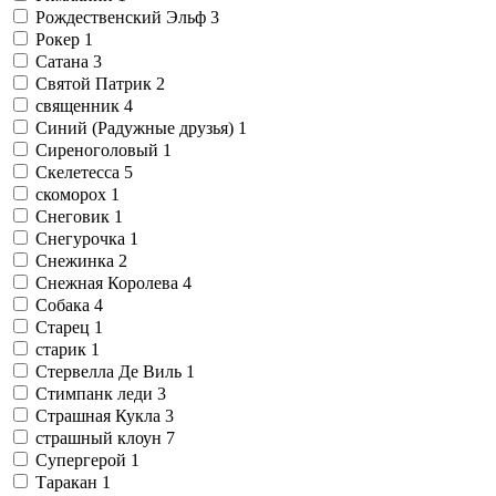
Рождественский Эльф
3
Рокер
1
Сатана
3
Святой Патрик
2
священник
4
Синий (Радужные друзья)
1
Сиреноголовый
1
Скелетесса
5
скоморох
1
Снеговик
1
Снегурочка
1
Снежинка
2
Снежная Королева
4
Собака
4
Старец
1
старик
1
Стервелла Де Виль
1
Стимпанк леди
3
Страшная Кукла
3
страшный клоун
7
Супергерой
1
Таракан
1