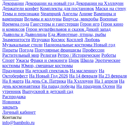
Декорации
Декорации на новый год
Декорации на Хэллоуин
Держатели конфет
Комплекты для постановок
Маски на стену
Темы и персонажи
Steampunk
Ангелы
Аниме
Вампиры и
вампирши
Ведьмы и колдуны
Вирусы, микробы
Военные
Времена года
Гангстеры и гангстерши
Герои игр
Герои кино
и комиксов
Герои мультфильмов и сказок
Дикий запад
Дьяволы и Дьяволицы
Еда
Животные, птицы, рыбы
Знаменитости
Игрушки
Космос
Косплей
Любовь
Музыкальные стили
Национальные костюмы
Новый год
Пираты
Погода
Популярные франшизы
Профессии
Растительный мир
Религия
Ретро / Исторические
Роботы
Спорт
Ужасы
Фраки и смокинги
Цирк
Школа
Эротические
костюмы
Юмор, смешные костюмы
Праздники
На детский спектакль
На масленицу
На
Октоберфест
На Новый Год 2026
На 14 февраля
На 23 февраля
На 8 марта
На день Св. Патрика
На Хэллоуин
На 1 апреля
На
день космонавтики
На парад победы
На праздник Осени
На
утренник
Выпускной в детский сад
Распродажа
Новинки
закрыть
Личный кабинет
Контакты
info@bambolo.ru