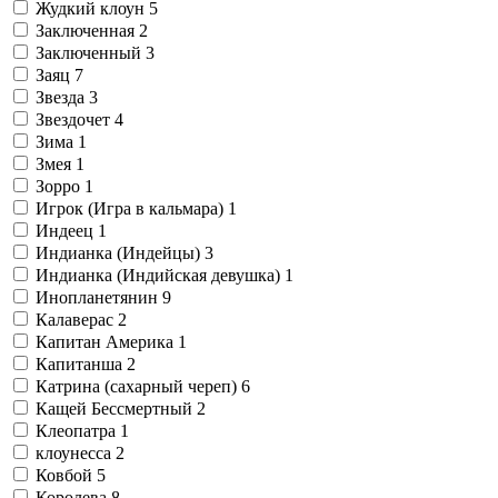
Жудкий клоун
5
Заключенная
2
Заключенный
3
Заяц
7
Звезда
3
Звездочет
4
Зима
1
Змея
1
Зорро
1
Игрок (Игра в кальмара)
1
Индеец
1
Индианка (Индейцы)
3
Индианка (Индийская девушка)
1
Инопланетянин
9
Калаверас
2
Капитан Америка
1
Капитанша
2
Катрина (сахарный череп)
6
Кащей Бессмертный
2
Клеопатра
1
клоунесса
2
Ковбой
5
Королева
8