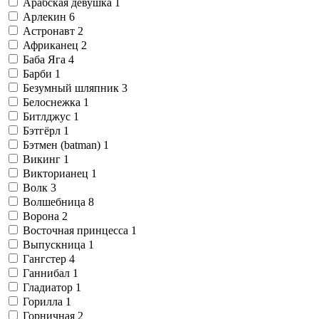
Арабская девушка
1
Арлекин
6
Астронавт
2
Африканец
2
Баба Яга
4
Барби
1
Безумный шляпник
3
Белоснежка
1
Битлджус
1
Бэтгёрл
1
Бэтмен (batman)
1
Викинг
1
Викторианец
1
Волк
3
Волшебница
8
Ворона
2
Восточная принцесса
1
Выпускница
1
Гангстер
4
Ганнибал
1
Гладиатор
1
Горилла
1
Горничная
2