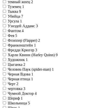
темный жнец
2
Туземец
1
Тыква
9
Убийца
7
Урсула
1
Уэнздей Аддамс
3
Фантом
4
Фея
5
Флэппер (Flapper)
2
Франкенштейн
1
Фредди Крюгер
3
Харли Квинн (Harley Quinn)
9
Художник
1
Цыганка
2
Человек-Паук (spider-man)
1
Черная Вдова
1
Черная птица
1
Черт
2
чертовка
3
Чумной Доктор
4
Шериф
1
Школьница
5
Шрек
1