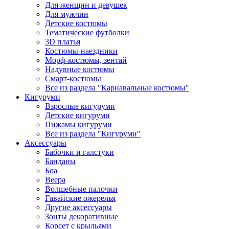
Для женщин и девушек
Для мужчин
Детские костюмы
Тематические футболки
3D платья
Костюмы-наездники
Морф-костюмы, зентай
Надувные костюмы
Смарт-костюмы
Все из раздела "Карнавальные костюмы"
Кигуруми
Взрослые кигуруми
Детские кигуруми
Пижамы кигуруми
Все из раздела "Кигуруми"
Аксессуары
Бабочки и галстуки
Банданы
Боа
Веера
Волшебные палочки
Гавайские ожерелья
Другие аксессуары
Зонты декоративные
Корсет с крыльями