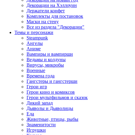
Декорации на Хэллоуин
Держатели конфет
Комплекты для постановок
Маски на стену
Все из раздела "Декорации"
Темы и персонажи
Steampunk
Ангелы
Аниме
Вампиры и вампирши
Ведьмы и колдуны
Вирусы, микробы
Военные
Времена года
Гангстеры и гангстерши
Герои игр
Герои кино и комиксов
Герои мультфильмов и сказок
Дикий запад
Дьяволы и Дьяволицы
Еда
Животные, птицы, рыбы
Знаменитости
Игрушки