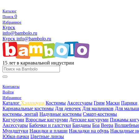
Каталог
0
Поиск
Избранное
Курск
info@bambolo.ru
Курск
info@bambolo.ru
15 лет в карнавальной индустрии
Контакты
Войти
Избранное
Каталог
Хэлллоуин
Костюмы
Аксессуары
Грим
Маски
Парики
Карнавальные костюмы
Для девочек
Для мальчиков
Для малыш
костюмы, зентай
Надувные костюмы
Смарт-костюмы
Кигуруми
Взрослые кигуруми
Детские кигуруми
Пижамы киг
Аксессуары
Бабочки и галстуки
Банданы
Боа
Веера
Волшебные
Мундштуки
Накидки и плащи
Накладки на обувь
Накладные н
Юбки-пачки
Цветные линзы