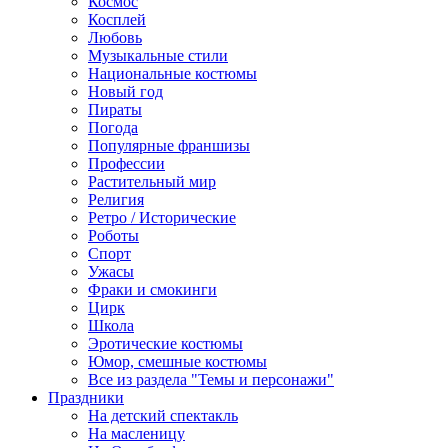
Космос
Косплей
Любовь
Музыкальные стили
Национальные костюмы
Новый год
Пираты
Погода
Популярные франшизы
Профессии
Растительный мир
Религия
Ретро / Исторические
Роботы
Спорт
Ужасы
Фраки и смокинги
Цирк
Школа
Эротические костюмы
Юмор, смешные костюмы
Все из раздела "Темы и персонажи"
Праздники
На детский спектакль
На масленицу