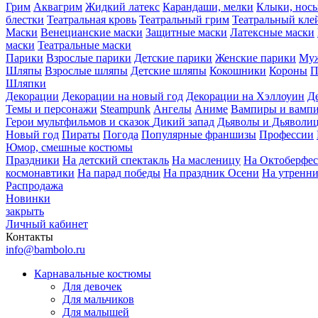
Грим
Аквагрим
Жидкий латекс
Карандаши, мелки
Клыки, нос
блестки
Театральная кровь
Театральный грим
Театральный кле
Маски
Венецианские маски
Защитные маски
Латексные маски
маски
Театральные маски
Парики
Взрослые парики
Детские парики
Женские парики
Муж
Шляпы
Взрослые шляпы
Детские шляпы
Кокошники
Короны
П
Шляпки
Декорации
Декорации на новый год
Декорации на Хэллоуин
Д
Темы и персонажи
Steampunk
Ангелы
Аниме
Вампиры и вамп
Герои мультфильмов и сказок
Дикий запад
Дьяволы и Дьяволи
Новый год
Пираты
Погода
Популярные франшизы
Профессии
Юмор, смешные костюмы
Праздники
На детский спектакль
На масленицу
На Октоберфес
космонавтики
На парад победы
На праздник Осени
На утренн
Распродажа
Новинки
закрыть
Личный кабинет
Контакты
info@bambolo.ru
Карнавальные костюмы
Для девочек
Для мальчиков
Для малышей