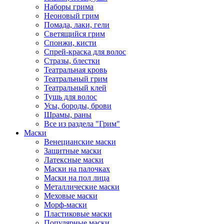
Наборы грима
Неоновый грим
Помада, лаки, гели
Светящийся грим
Спонжи, кисти
Спрей-краска для волос
Стразы, блестки
Театральная кровь
Театральный грим
Театральный клей
Тушь для волос
Усы, бороды, брови
Шрамы, раны
Все из раздела "Грим"
Маски
Венецианские маски
Защитные маски
Латексные маски
Маски на палочках
Маски на пол лица
Металлические маски
Меховые маски
Морф-маски
Пластиковые маски
Популярные маски