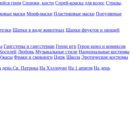
ийся грим
Спонжи, кисти
Спрей-краска для волос
Стразы,
ховые маски
Морф-маски
Пластиковые маски
Популярные
телки
Шапки в виде животных
Шапки фруктов и овощей
да
Гангстеры и гангстерши
Герои игр
Герои кино и комиксов
Косплей
Любовь
Музыкальные стили
Национальные костюмы
Ужасы
Фраки и смокинги
Цирк
Школа
Эротические костюмы
 день Св. Патрика
На Хэллоуин
На 1 апреля
На день