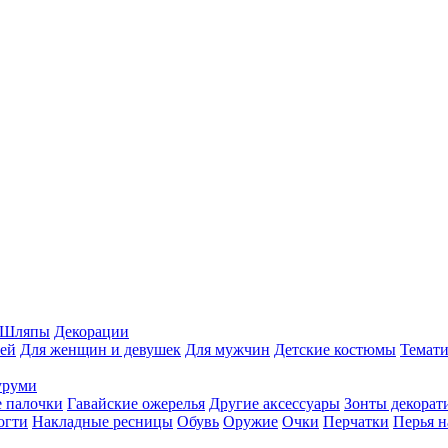
Шляпы
Декорации
ей
Для женщин и девушек
Для мужчин
Детские костюмы
Темати
уруми
 палочки
Гавайские ожерелья
Другие аксессуары
Зонты декорат
огти
Накладные ресницы
Обувь
Оружие
Очки
Перчатки
Перья н