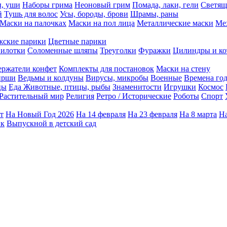
ы, уши
Наборы грима
Неоновый грим
Помада, лаки, гели
Светящ
й
Тушь для волос
Усы, бороды, брови
Шрамы, раны
Маски на палочках
Маски на пол лица
Металлические маски
Ме
ские парики
Цветные парики
илотки
Соломенные шляпы
Треуголки
Фуражки
Цилиндры и ко
ержатели конфет
Комплекты для постановок
Маски на стену
ирши
Ведьмы и колдуны
Вирусы, микробы
Военные
Времена го
цы
Еда
Животные, птицы, рыбы
Знаменитости
Игрушки
Космос
Растительный мир
Религия
Ретро / Исторические
Роботы
Спорт
т
На Новый Год 2026
На 14 февраля
На 23 февраля
На 8 марта
На
ик
Выпускной в детский сад