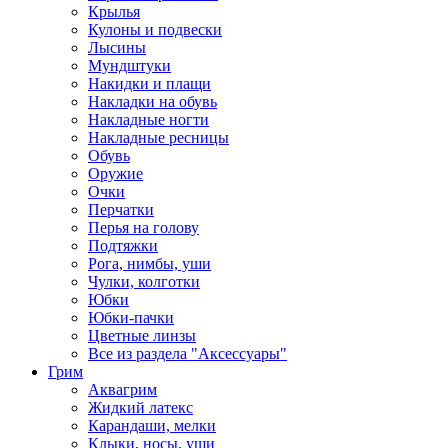
Крылья
Кулоны и подвески
Лысины
Мундштуки
Накидки и плащи
Накладки на обувь
Накладные ногти
Накладные ресницы
Обувь
Оружие
Очки
Перчатки
Перья на голову
Подтяжки
Рога, нимбы, уши
Чулки, колготки
Юбки
Юбки-пачки
Цветные линзы
Все из раздела "Аксессуары"
Грим
Аквагрим
Жидкий латекс
Карандаши, мелки
Клыки, носы, уши