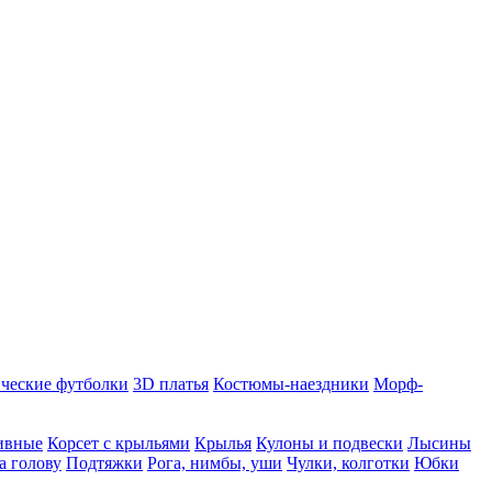
ческие футболки
3D платья
Костюмы-наездники
Морф-
ивные
Корсет с крыльями
Крылья
Кулоны и подвески
Лысины
а голову
Подтяжки
Рога, нимбы, уши
Чулки, колготки
Юбки