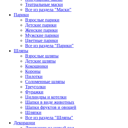
Театральные маски
Все из раздела "Маски"
Парики
Взрослые парики
Детские парики
Женские парики
Мужские парики
Цветные парики
Все из раздела "Парики"
Шляпы
Взрослые шляпы
Детские шляпы
Кокошники
Короны
Пилотки
Соломенные шляпы
Треуголки
Фуражки
Цилиндры и котелки
Шапки в виде животных
Шапки фруктов и овощей
Шляпки
Все из раздела "Шляпы"
Декорации
Декорации на новый год